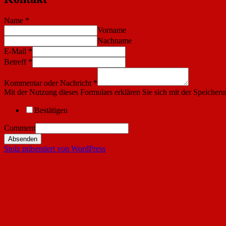
Name
*
Vorname
Nachname
E-Mail
*
Betreff
*
Kommentar oder Nachricht
*
Mit der Nutzung dieses Formulars erklären Sie sich mit der Speicher
Bestätigen
Comment
Absenden
Stolz präsentiert von WordPress